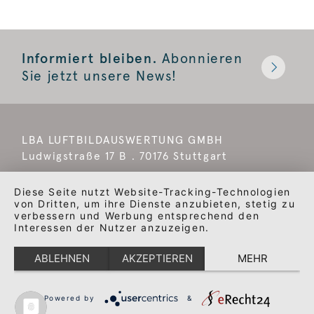
Informiert bleiben.
Abonnieren
Sie jetzt unsere News!
LBA LUFTBILDAUSWERTUNG GMBH
Ludwigstraße 17 B . 70176 Stuttgart
+49 711 286929-0
TELEFON
Diese Seite nutzt Website-Tracking-Technologien
von Dritten, um ihre Dienste anzubieten, stetig zu
info@lba-luftbildauswertung.de
E-MAIL
verbessern und Werbung entsprechend den
Interessen der Nutzer anzuzeigen.
ABLEHNEN
AKZEPTIEREN
MEHR
Powered by
&