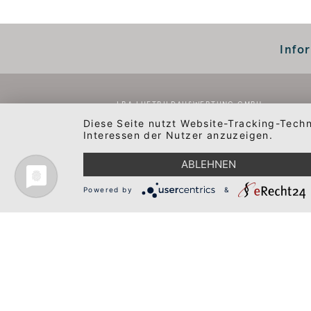
Info
LBA LUFTBILDAUSWERTUNG GMBH
ÜBER 
Ludwigstraße 17 B . 70176 Stuttgart
Diese Seite nutzt Website-Tracking-Tech
WER W
Interessen der Nutzer anzuzeigen.
TELEFON
+49 711 286929-0
ARBEI
info@lba-
UNSER
E-MAIL
luftbildauswertung.de
ABLEHNEN
LEITBI
FIRME
Powered by
&